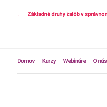
←
Základné druhy žalôb v správno
Domov
Kurzy
Webináre
O nás