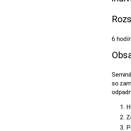
Rozs
6 hodí
Obsa
Seminá
so zam
odpadm
H
Z
P