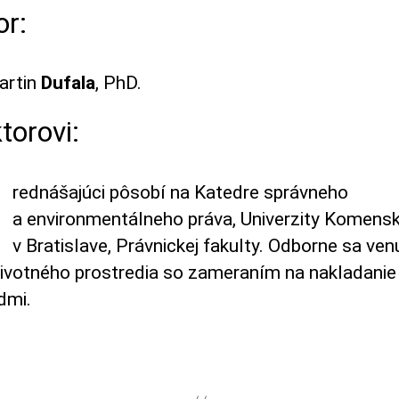
or:
artin
Dufala
, PhD.
torovi:
P
rednášajúci pôsobí na Katedre správneho
a environmentálneho práva, Univerzity Komens
v Bratislave, Právnickej fakulty. Odborne sa ven
životného prostredia so zameraním na nakladanie
dmi.