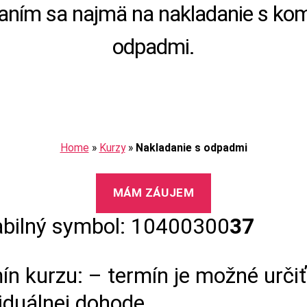
aním sa najmä na nakladanie s ko
odpadmi.
Home
»
Kurzy
»
Nakladanie s odpadmi
MÁM ZÁUJEM
abilný symbol: 10400300
37
ín kurzu: – termín je možné urči
viduálnej dohode