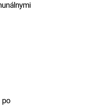
munálnymi
ť po