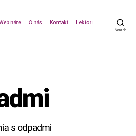
Webináre
O nás
Kontakt
Lektori
Search
padmi
nia s odpadmi