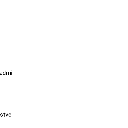
padmi
stve.