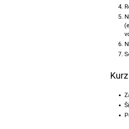
R
N
(
v
N
S
Kurz
Z
Š
P