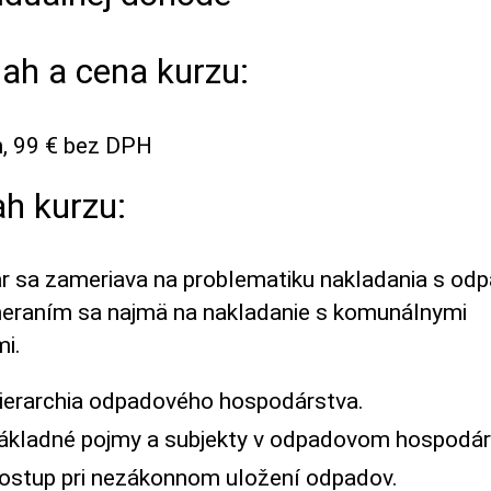
ah a cena kurzu:
n, 99 € bez DPH
h kurzu:
r sa zameriava na problematiku nakladania s od
eraním sa najmä na nakladanie s komunálnymi
i.
ierarchia odpadového hospodárstva.
ákladné pojmy a subjekty v odpadovom hospodár
ostup pri nezákonnom uložení odpadov.