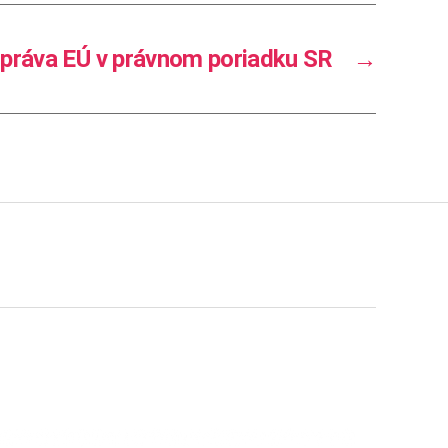
 práva EÚ v právnom poriadku SR
→