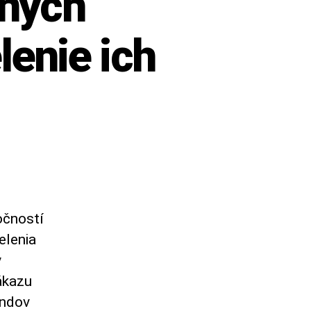
dných
lenie ich
očností
elenia
y
ákazu
ondov