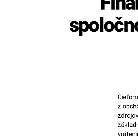
Fina
spoločno
Cieľom 
z obch
zdrojo
základn
vráteni