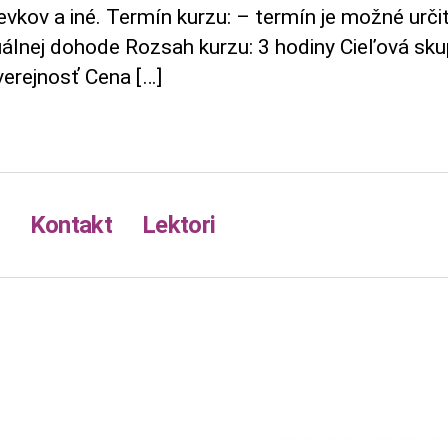
evkov a iné. Termín kurzu: – termín je možné urči
uálnej dohode Rozsah kurzu: 3 hodiny Cieľová sku
verejnosť Cena […]
Kontakt
Lektori