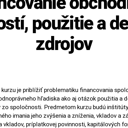
ncovanie obcho
stí, použitie a de
zdrojov
kurzu je priblížiť problematiku financovania spol
odnoprávneho hľadiska ako aj otázok použitia a d
v zo spoločnosti. Predmetom kurzu budú inštitút
ého imania jeho zvýšenia a zníženia, vkladov a z
a vkladov, príplatkovej povinnosti, kapitálových f