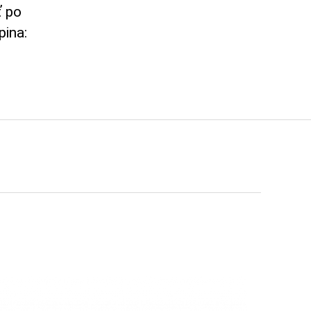
ť po
pina: