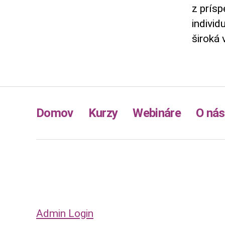
z prísp
individ
široká 
Domov
Kurzy
Webináre
O nás
Admin Login