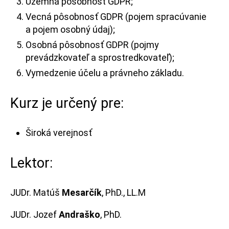
Územná pôsobnosť GDPR;
Vecná pôsobnosť GDPR (pojem spracúvanie
a pojem osobný údaj);
Osobná pôsobnosť GDPR (pojmy
prevádzkovateľ a sprostredkovateľ);
Vymedzenie účelu a právneho základu.
Kurz je určený pre:
Široká verejnosť
Lektor:
JUDr. Matúš
Mesarčík
, PhD., LL.M
JUDr. Jozef
Andraško
, PhD.