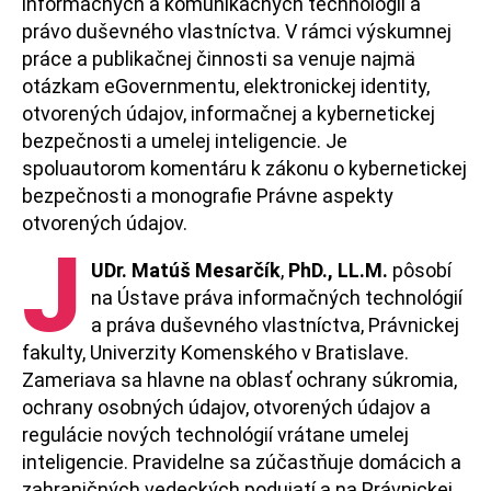
informačných a komunikačných technológií a
právo duševného vlastníctva. V rámci výskumnej
práce a publikačnej činnosti sa venuje najmä
otázkam eGovernmentu, elektronickej identity,
otvorených údajov, informačnej a kybernetickej
bezpečnosti a umelej inteligencie. Je
spoluautorom komentáru k zákonu o kybernetickej
bezpečnosti a monografie Právne aspekty
otvorených údajov.
J
UDr. Matúš Mesarčík
,
PhD., LL.M.
pôsobí
na Ústave práva informačných technológií
a práva duševného vlastníctva, Právnickej
fakulty, Univerzity Komenského v Bratislave.
Zameriava sa hlavne na oblasť ochrany súkromia,
ochrany osobných údajov, otvorených údajov a
regulácie nových technológií vrátane umelej
inteligencie. Pravidelne sa zúčastňuje domácich a
zahraničných vedeckých podujatí a na Právnickej