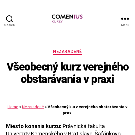
Search
Menu
Comenius
kurzy
Kategórie
NEZARADENÉ
Všeobecný kurz verejného
obstarávania v praxi
Home
»
Nezaradené
»
Všeobecný kurz verejného obstarávania v
praxi
Miesto konania kurzu:
Právnická fakulta
Univerzity Komenského v Bratislave, Šafárikovo