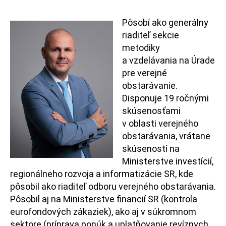
Pôsobí ako generálny
riaditeľ sekcie
metodiky
a vzdelávania na Úrade
pre verejné
obstarávanie.
Disponuje 19 ročnými
skúsenosťami
v oblasti verejného
obstarávania, vrátane
skúseností na
Ministerstve investícií,
regionálneho rozvoja a informatizácie SR, kde
pôsobil ako riaditeľ odboru verejného obstarávania.
Pôsobil aj na Ministerstve financií SR (kontrola
eurofondových zákaziek), ako aj v súkromnom
sektore (príprava ponúk a uplatňovanie revíznych