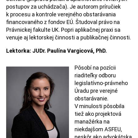
postupov za uchádzača). Je autorom príručiek
k procesu a kontrole verejného obstarávania
financovaného z fondov EÚ. Študoval právo na
Právnickej fakulte UK. Popri aplikačnej praxi sa
venuje aj lektorskej činnosti a publikačnej činnosti.
Lektorka:
JUDr. Paulína Vargicová, PhD.
Pôsobí na pozícii
riaditeľky odboru
legislatívno-právneho
Úradu pre verejné
obstarávanie.
V minulosti pôsobila
tiež ako projektová
manažérka na
niekdajšom ASFEU,
neskôr ako advokátska