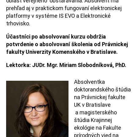
oblasť verejného obstarávania. Absolvent má
prehľad aj v praktickom fungovaní elektronickej
platformy v systéme IS EVO a Elektronické
trhovisko.
Účastníci po absolvovaní kurzu obdržia
potvrdenie o absolvovaní školenia od Právnickej
fakulty Univerzity Komenského v Bratislave.
Lektorka: JUDr. Mgr. Miriam Slobodníková, PhD.
Absolventka
doktorandského štúdia
na Právnickej fakulte
UK v Bratislave
a magisterského
štúdia Krajinnej
ekológie na Fakulte
prírodných vied na